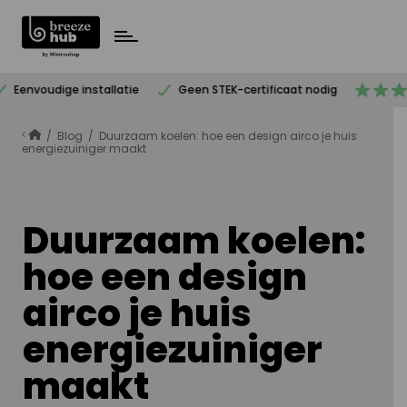
S
k
i
p
Eenvoudige installatie
Geen STEK-certificaat nodig
t
o
/
Blog
/
Duurzaam koelen: hoe een design airco je huis
c
energiezuiniger maakt
o
n
t
Duurzaam koelen:
e
n
hoe een design
t
airco je huis
energiezuiniger
maakt