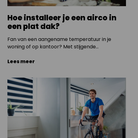
Hoe installeer je een airco in
een plat dak?
Fan van een aangename temperatuur in je
woning of op kantoor? Met stijgende
zomertemperaturen wordt een goed
airconditioningssysteem steeds belangrijker.
Lees meer
Ook op een plat dak is installeren van een airco
mogelijk. In deze blog leggen we stap voor stap
uit hoe dit werkt en waar je rekening mee moet
houden.